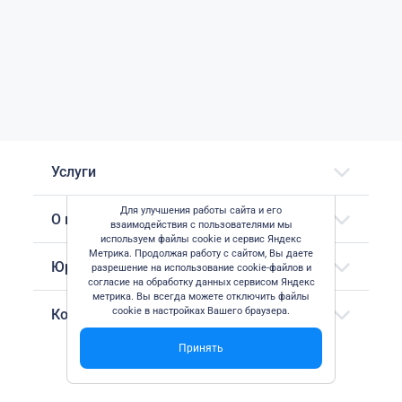
Услуги
Для улучшения работы сайта и его
О компании
взаимодействия с пользователями мы
используем файлы cookie и сервис Яндекс
Метрика. Продолжая работу с сайтом, Вы даете
Юридическая информация
разрешение на использование cookie-файлов и
согласие на обработку данных сервисом Яндекс
метрика. Вы всегда можете отключить файлы
cookie в настройках Вашего браузера.
Контактные данные
Принять
© ООО "СоцИнформТех" 2026