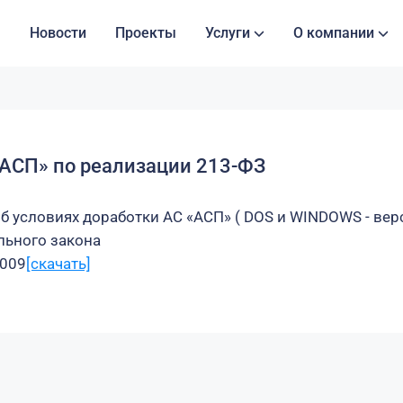
Новости
Проекты
Услуги
О компании
«АСП» по реализации 213-ФЗ
 условиях доработки АС «АСП» ( DOS и WINDOWS - верс
льного закона
2009
[скачать]