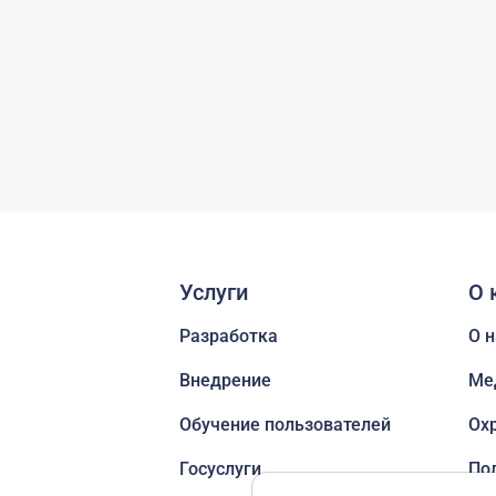
Услуги
О 
Разработка
О н
Внедрение
Ме
Обучение пользователей
Ох
Госуслуги
По
пе