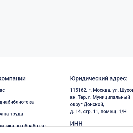
компании
Юридический адрес:
ас
115162, г. Москва, ул. Шухо
вн. Тер. г. Муниципальный
диабиблиотека
округ Донской,
д. 14, стр. 11, помещ. 1/Н
рана труда
ИНН
литика по обработке
рсональных данных