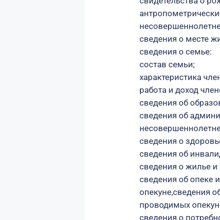
свидетельства о ро
антропометрически
несовершеннолетне
сведения о месте ж
сведения о семье:
состав семьи;
характеристика чле
работа и доход чле
сведения об образов
сведения об админи
несовершеннолетнег
сведения о здоровь
сведения об инвали
сведения о жилье и
сведения об опеке 
опекуне,сведения о
проводимых опеку
сведения о потребн