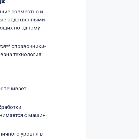
да
;
ющие совместно и
ные родственными
ющих по одному
ся** справочники-
ована технология
еспечивает
бработки
снимается с машин-
личного уровня в