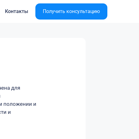
Контакты
Получить консультацию
чена для
й
м положении и
ти и