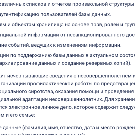
азличных списков и отчетов произвольной структуры
аутентификацию пользователей базы данных,
ям и объектам хранилища на основе прав, ролей и гру
нциальной информации от несанкционированного дос
ие событий, ведущих к изменениям информации.
ции по поддержанию базы данных в актуальном состоя
(архивирование данных и создание резервных копий).
ит исчерпывающие сведения о несовершеннолетнем и 
рганизации профилактической работы по предотвращ
оциального сиротства, оказания помощи и проведени
циальной адаптации несовершеннолетних. Для хранен
ся электронное личное дело, которое содержит след
 и его семье:
данные (фамилия, имя, отчество, дата и место рожден