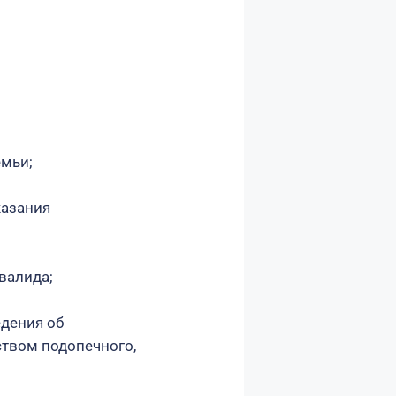
емьи;
казания
валида;
едения об
ством подопечного,