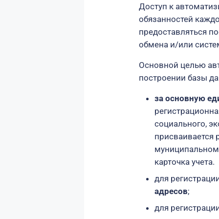
Доступ к автоматиз
обязанностей каждо
предоставляться п
обмена и/или сист
Основной целью ав
построении базы д
за основную ед
регистрационна
социального, э
присваивается 
муниципальном 
карточка учета.
для регистраци
адресов
;
для регистраци