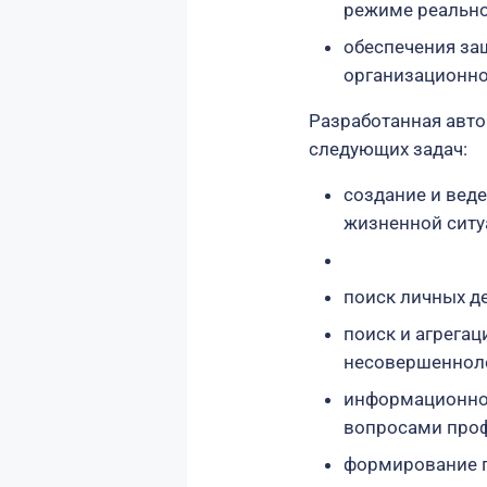
режиме реально
обеспечения за
организационн
Разработанная авт
следующих задач:
создание и вед
жизненной ситу
поиск личных де
поиск и агрега
несовершенноле
информационное
вопросами проф
формирование п