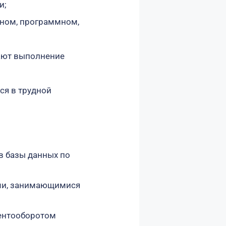
и;
тном, программном,
ают выполнение
ся в трудной
в базы данных по
ми, занимающимися
ентооборотом