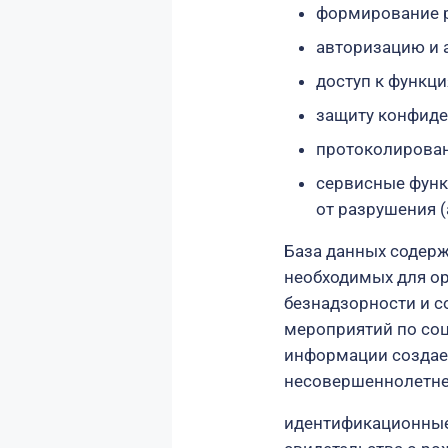
формирование р
авторизацию и 
доступ к функци
защиту конфиде
протоколирован
сервисные функ
от разрушения 
База данных содерж
необходимых для о
безнадзорности и с
мероприятий по со
информации создает
несовершеннолетнем
идентификационные 