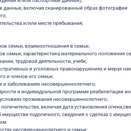
ждении и/или паспортные данные);
е данные, включая сканированный образ фотографии
го;
ительства и/или месте пребывания;
нов семьи, взаимоотношения в семье;
нов семьи, характеристика материального положения с
ании, трудовой деятельности, учебе;
стративных и уголовных правонарушениях и мерах на
о и членов его семьи;
е и заболеваниях несовершеннолетнего;
дности и индивидуальной программе реабилитации ин
 условиях проживания несовершеннолетнего;
и попечительстве, включая дата установления опеки,св
б имуществе подопечного, сведения о сделках с имуще
ном
остях несовершеннолетнего и семьи;