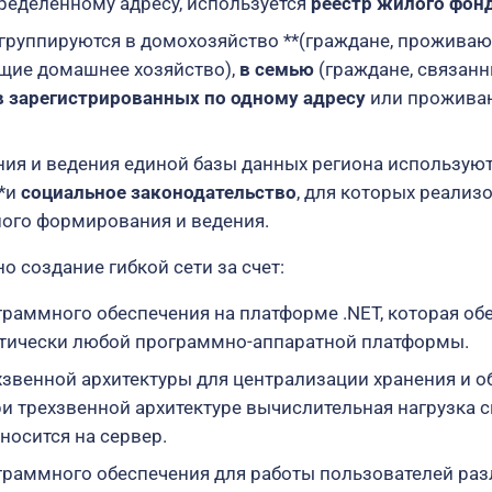
ределенному адресу, используется
реестр жилого фон
группируются в домохозяйство **(граждане, прожива
щие домашнее хозяйство),
в семью
(граждане, связан
в зарегистрированных по одному адресу
или прожива
ия и ведения единой базы данных региона используют
**и
социальное законодательство
, для которых реализ
ого формирования и ведения.
о создание гибкой сети за счет:
граммного обеспечения на платформе .NET, которая об
тически любой программно-аппаратной платформы.
хзвенной архитектуры для централизации хранения и о
и трехзвенной архитектуре вычислительная нагрузка 
носится на сервер.
граммного обеспечения для работы пользователей раз