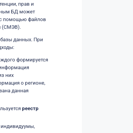
енции, прав и
анным БД может
 с помощью файлов
 (СМЭВ).
базы данных. При
дходы:
аждого формируется
 информация
из них
ормация о регионе,
вана данная
ользуется
реестр
 индивидуумы,