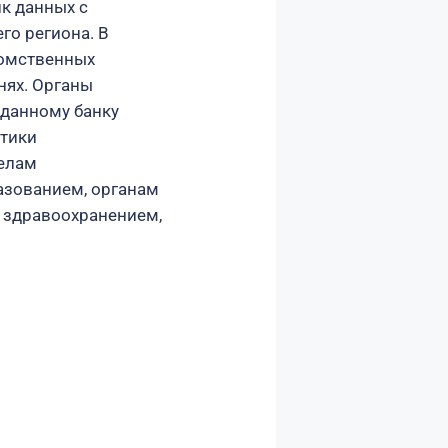
к данных с
го региона. В
домственных
нях. Органы
зданному банку
тики
елам
азованием, органам
я здравоохранением,